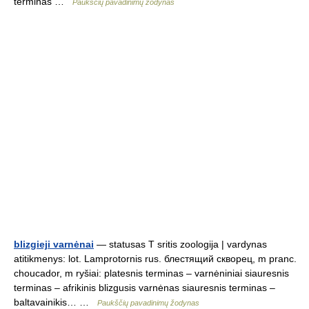
terminas …
Paukščių pavadinimų žodynas
blizgieji varnėnai
— statusas T sritis zoologija | vardynas
atitikmenys: lot. Lamprotornis rus. блестящий скворец, m pranc.
choucador, m ryšiai: platesnis terminas – varnėniniai siauresnis
terminas – afrikinis blizgusis varnėnas siauresnis terminas –
baltavainikis… …
Paukščių pavadinimų žodynas