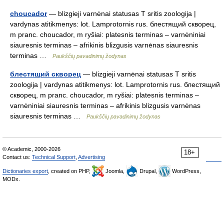
choucador
— blizgieji varnėnai statusas T sritis zoologija |
vardynas atitikmenys: lot. Lamprotornis rus. блестящий скворец,
m pranc. choucador, m ryšiai: platesnis terminas – varnėniniai
siauresnis terminas – afrikinis blizgusis varnėnas siauresnis
terminas …
Paukščių pavadinimų žodynas
блестящий скворец
— blizgieji varnėnai statusas T sritis
zoologija | vardynas atitikmenys: lot. Lamprotornis rus. блестящий
скворец, m pranc. choucador, m ryšiai: platesnis terminas –
varnėniniai siauresnis terminas – afrikinis blizgusis varnėnas
siauresnis terminas …
Paukščių pavadinimų žodynas
© Academic, 2000-2026
18+
Contact us:
Technical Support
,
Advertising
Dictionaries export
, created on PHP,
Joomla,
Drupal,
WordPress,
MODx.