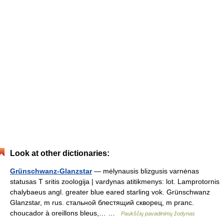
Look at other dictionaries:
Grünschwanz-Glanzstar
— mėlynausis blizgusis varnėnas
statusas T sritis zoologija | vardynas atitikmenys: lot. Lamprotornis
chalybaeus angl. greater blue eared starling vok. Grünschwanz
Glanzstar, m rus. стальной блестящий скворец, m pranc.
choucador à oreillons bleus,… …
Paukščių pavadinimų žodynas