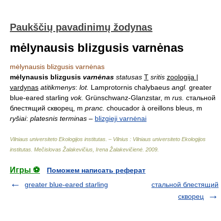
Paukščių pavadinimų žodynas
mėlynausis blizgusis varnėnas
mėlynausis blizgusis varnėnas
mėlynausis blizgusis
varnėnas
statusas
T
sritis
zoologija |
vardynas
atitikmenys
:
lot.
Lamprotornis chalybaeus
angl.
greater
blue-eared starling
vok.
Grünschwanz-Glanzstar, m
rus.
стальной
блестящий скворец, m
pranc.
choucador à oreillons bleus, m
ryšiai
:
platesnis terminas
–
blizgieji varnėnai
Vilniaus universiteto Ekologijos institutas. – Vilnius : Vilniaus universiteto Ekologijos
institutas
.
Mečislovas Žalakevičius, Irena Žalakevičienė
.
2009
.
Игры ⚽
Поможем написать реферат
greater blue-eared starling
стальной блестящий
скворец