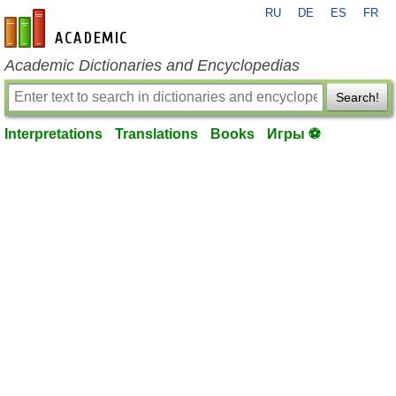
RU
DE
ES
FR
en-academic.com
Academic Dictionaries and Encyclopedias
Search!
Interpretations
Translations
Books
Игры ⚽