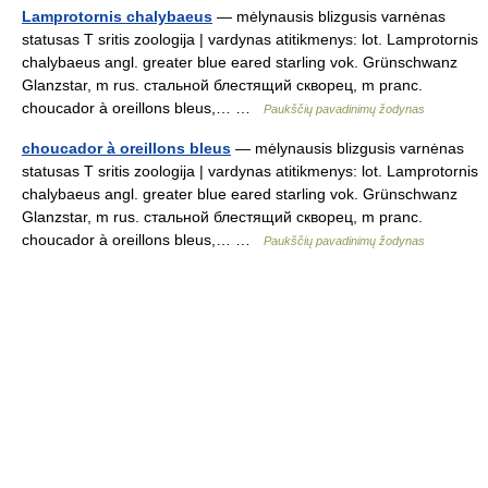
Lamprotornis chalybaeus
— mėlynausis blizgusis varnėnas
statusas T sritis zoologija | vardynas atitikmenys: lot. Lamprotornis
chalybaeus angl. greater blue eared starling vok. Grünschwanz
Glanzstar, m rus. стальной блестящий скворец, m pranc.
choucador à oreillons bleus,… …
Paukščių pavadinimų žodynas
choucador à oreillons bleus
— mėlynausis blizgusis varnėnas
statusas T sritis zoologija | vardynas atitikmenys: lot. Lamprotornis
chalybaeus angl. greater blue eared starling vok. Grünschwanz
Glanzstar, m rus. стальной блестящий скворец, m pranc.
choucador à oreillons bleus,… …
Paukščių pavadinimų žodynas