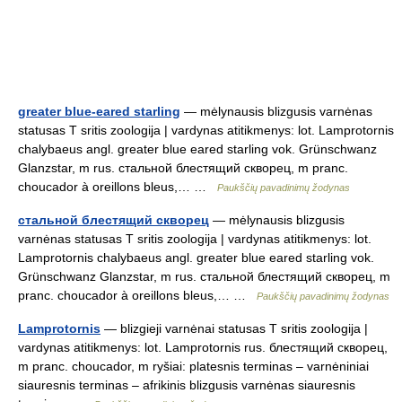
greater blue-eared starling
— mėlynausis blizgusis varnėnas
statusas T sritis zoologija | vardynas atitikmenys: lot. Lamprotornis
chalybaeus angl. greater blue eared starling vok. Grünschwanz
Glanzstar, m rus. стальной блестящий скворец, m pranc.
choucador à oreillons bleus,… …
Paukščių pavadinimų žodynas
стальной блестящий скворец
— mėlynausis blizgusis
varnėnas statusas T sritis zoologija | vardynas atitikmenys: lot.
Lamprotornis chalybaeus angl. greater blue eared starling vok.
Grünschwanz Glanzstar, m rus. стальной блестящий скворец, m
pranc. choucador à oreillons bleus,… …
Paukščių pavadinimų žodynas
Lamprotornis
— blizgieji varnėnai statusas T sritis zoologija |
vardynas atitikmenys: lot. Lamprotornis rus. блестящий скворец,
m pranc. choucador, m ryšiai: platesnis terminas – varnėniniai
siauresnis terminas – afrikinis blizgusis varnėnas siauresnis